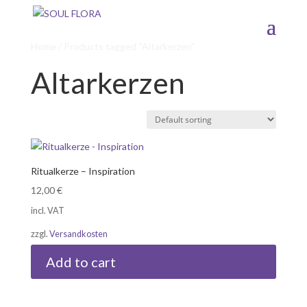
Home
/ Products tagged “Altarkerzen”
Altarkerzen
Ritualkerze – Inspiration
12,00
€
incl. VAT
zzgl.
Versandkosten
Add to cart