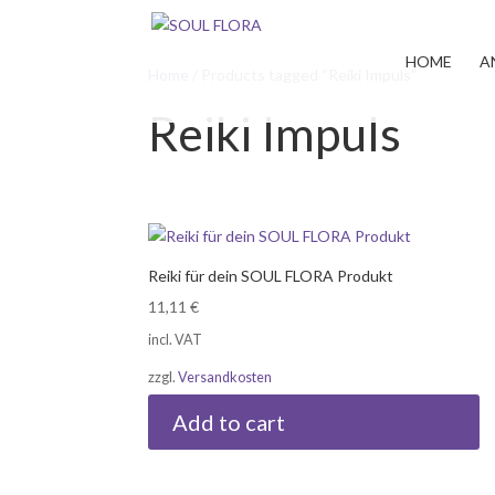
HOME
A
Home
/ Products tagged “Reiki Impuls”
Reiki Impuls
Reiki für dein SOUL FLORA Produkt
11,11
€
incl. VAT
zzgl.
Versandkosten
Add to cart